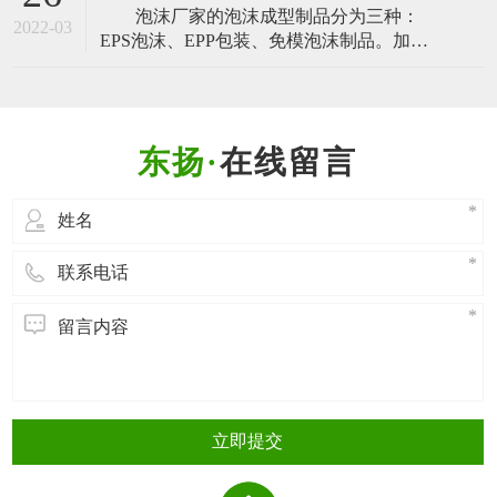
泡沫厂家的泡沫成型制品分为三种：
汽车尾气的排放，从而减少污染。那么EPP
2022-03
EPS泡沫、EPP包装、免模泡沫制品。加工
材料特性 有哪些特性呢？下面，我们一起
泡沫成型的过程也是有所不同的，EPS泡
来了解： 1. EPP材料特性
沫、EPP包装二者的加工是相同的，免模泡
沫制品的制作过程是不同的，今天泡沫厂
家的小编就带大家一起了解一下。
在线留言
EPS泡沫、EPP包装的泡沫成型过程
EPS泡沫、EPP包装都是通
立即提交