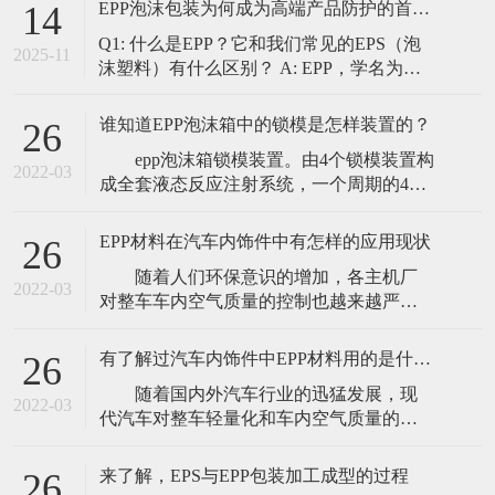
EPP泡沫包装为何成为高端产品防护的首选？｜东莞东扬专业解读
14
制流程如下： 需求沟通与分析（核心）：
Q1: 什么是EPP？它和我们常见的EPS（泡
这是第一步，也是最重要的一步。我们的
2025-11
沫塑料）有什么区别？ A: EPP，学名为发
工程师团队会与您深入沟通，了解您的产
泡聚丙烯，是一种通过物理发泡成型技术
品特性（尺
制造的高结晶型聚合物/气体复合材料。它
谁知道EPP泡沫箱中的锁模是怎样装置的？
26
被誉为“泡沫塑料之王”。 虽然外观上与常
epp泡沫箱锁模装置。由4个锁模装置构
见的EPS（聚苯乙烯泡沫，俗称保丽龙）相
2022-03
成全套液态反应注射系统，一个周期的4个
似，但二者在性能上有着天壤之别：
分解动作分别如下: ①锁模机构将两片
半模固定在一起，回转90°通过分型面放
EPP材料在汽车内饰件中有怎样的应用现状
26
气。然后转向操作者，取出制件，并提供
随着人们环保意识的增加，各主机厂
空间便于清洗和卸下模具。 ②上下模
2022-03
对整车车内空气质量的控制也越来越严
转到平行位置后准备合模。 ③长行程
格，这就对汽车内饰用非金属材料提出了
液压缸升起，下模板和上模板进
更高的要求。EPP材料散发挥发性有机物
有了解过汽车内饰件中EPP材料用的是什么样的特性吗
26
（VOC）较少，材料本身的气味较小，同
随着国内外汽车行业的迅猛发展，现
时具有优异的综合性能和较轻的质量，这
2022-03
代汽车对整车轻量化和车内空气质量的要
使其在汽车内饰件中的应用越来越多。目
求越来越高。以非金属制品替代金属制品
前已开发应用的内装零部件有汽车内饰用
一直以来都是汽车减重的重要手段，可有
垫块、座
来了解，EPS与EPP包装加工成型的过程
26
效降低整车油耗，提高能源利用率，降低