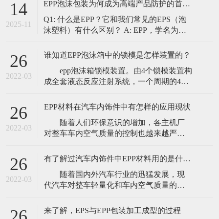
EPP泡沫包装为何成为高端产品防护的首选？｜东莞东扬专业解读
14
制流程如下： 需求沟通与分析（核心）：
Q1: 什么是EPP？它和我们常见的EPS（泡
这是第一步，也是最重要的一步。我们的
2025-11
沫塑料）有什么区别？ A: EPP，学名为发
工程师团队会与您深入沟通，了解您的产
泡聚丙烯，是一种通过物理发泡成型技术
品特性（尺
制造的高结晶型聚合物/气体复合材料。它
谁知道EPP泡沫箱中的锁模是怎样装置的？
26
被誉为“泡沫塑料之王”。 虽然外观上与常
epp泡沫箱锁模装置。由4个锁模装置构
见的EPS（聚苯乙烯泡沫，俗称保丽龙）相
2022-03
成全套液态反应注射系统，一个周期的4个
似，但二者在性能上有着天壤之别：
分解动作分别如下: ①锁模机构将两片
半模固定在一起，回转90°通过分型面放
EPP材料在汽车内饰件中有怎样的应用现状
26
气。然后转向操作者，取出制件，并提供
随着人们环保意识的增加，各主机厂
空间便于清洗和卸下模具。 ②上下模
2022-03
对整车车内空气质量的控制也越来越严
转到平行位置后准备合模。 ③长行程
格，这就对汽车内饰用非金属材料提出了
液压缸升起，下模板和上模板进
更高的要求。EPP材料散发挥发性有机物
有了解过汽车内饰件中EPP材料用的是什么样的特性吗
26
（VOC）较少，材料本身的气味较小，同
随着国内外汽车行业的迅猛发展，现
时具有优异的综合性能和较轻的质量，这
2022-03
代汽车对整车轻量化和车内空气质量的要
使其在汽车内饰件中的应用越来越多。目
求越来越高。以非金属制品替代金属制品
前已开发应用的内装零部件有汽车内饰用
一直以来都是汽车减重的重要手段，可有
垫块、座
来了解，EPS与EPP包装加工成型的过程
26
效降低整车油耗，提高能源利用率，降低