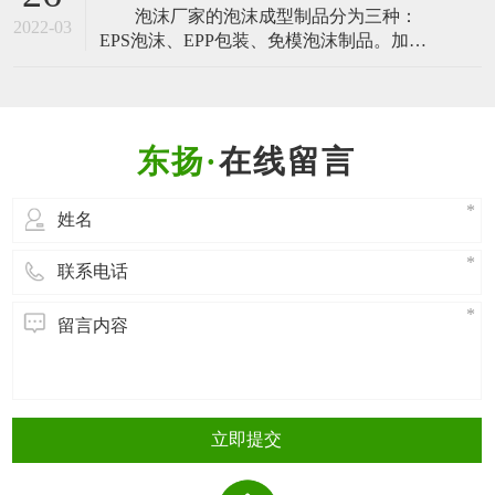
泡沫厂家的泡沫成型制品分为三种：
汽车尾气的排放，从而减少污染。那么EPP
2022-03
EPS泡沫、EPP包装、免模泡沫制品。加工
材料特性 有哪些特性呢？下面，我们一起
泡沫成型的过程也是有所不同的，EPS泡
来了解： 1. EPP材料特性
沫、EPP包装二者的加工是相同的，免模泡
沫制品的制作过程是不同的，今天泡沫厂
家的小编就带大家一起了解一下。
在线留言
EPS泡沫、EPP包装的泡沫成型过程
EPS泡沫、EPP包装都是通
立即提交