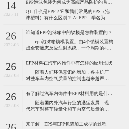
EPP泡沫包装为何成为高端产品防护的首选？｜东莞东扬专业解读
14
制流程如下： 需求沟通与分析（核心）：
Q1: 什么是EPP？它和我们常见的EPS（泡
这是第一步，也是最重要的一步。我们的
2025-11
沫塑料）有什么区别？ A: EPP，学名为发
工程师团队会与您深入沟通，了解您的产
泡聚丙烯，是一种通过物理发泡成型技术
品特性（尺
制造的高结晶型聚合物/气体复合材料。它
谁知道EPP泡沫箱中的锁模是怎样装置的？
26
被誉为“泡沫塑料之王”。 虽然外观上与常
epp泡沫箱锁模装置。由4个锁模装置构
见的EPS（聚苯乙烯泡沫，俗称保丽龙）相
2022-03
成全套液态反应注射系统，一个周期的4个
似，但二者在性能上有着天壤之别：
分解动作分别如下: ①锁模机构将两片
半模固定在一起，回转90°通过分型面放
EPP材料在汽车内饰件中有怎样的应用现状
26
气。然后转向操作者，取出制件，并提供
随着人们环保意识的增加，各主机厂
空间便于清洗和卸下模具。 ②上下模
2022-03
对整车车内空气质量的控制也越来越严
转到平行位置后准备合模。 ③长行程
格，这就对汽车内饰用非金属材料提出了
液压缸升起，下模板和上模板进
更高的要求。EPP材料散发挥发性有机物
有了解过汽车内饰件中EPP材料用的是什么样的特性吗
26
（VOC）较少，材料本身的气味较小，同
随着国内外汽车行业的迅猛发展，现
时具有优异的综合性能和较轻的质量，这
2022-03
代汽车对整车轻量化和车内空气质量的要
使其在汽车内饰件中的应用越来越多。目
求越来越高。以非金属制品替代金属制品
前已开发应用的内装零部件有汽车内饰用
一直以来都是汽车减重的重要手段，可有
垫块、座
来了解，EPS与EPP包装加工成型的过程
26
效降低整车油耗，提高能源利用率，降低