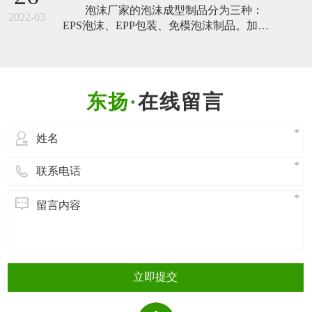
泡沫厂家的泡沫成型制品分为三种：
汽车尾气的排放，从而减少污染。那么EPP
2022-03
EPS泡沫、EPP包装、免模泡沫制品。加工
材料特性 有哪些特性呢？下面，我们一起
泡沫成型的过程也是有所不同的，EPS泡
来了解： 1. EPP材料特性
沫、EPP包装二者的加工是相同的，免模泡
沫制品的制作过程是不同的，今天泡沫厂
家的小编就带大家一起了解一下。
在线留言
EPS泡沫、EPP包装的泡沫成型过程
EPS泡沫、EPP包装都是通
立即提交