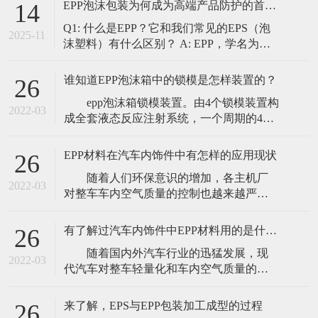
EPP泡沫包装为何成为高端产品防护的首选？｜东莞东扬专业解读
14
制流程如下： 需求沟通与分析（核心）：
Q1: 什么是EPP？它和我们常见的EPS（泡
这是第一步，也是最重要的一步。我们的
2025-11
沫塑料）有什么区别？ A: EPP，学名为发
工程师团队会与您深入沟通，了解您的产
泡聚丙烯，是一种通过物理发泡成型技术
品特性（尺
制造的高结晶型聚合物/气体复合材料。它
谁知道EPP泡沫箱中的锁模是怎样装置的？
26
被誉为“泡沫塑料之王”。 虽然外观上与常
epp泡沫箱锁模装置。由4个锁模装置构
见的EPS（聚苯乙烯泡沫，俗称保丽龙）相
2022-03
成全套液态反应注射系统，一个周期的4个
似，但二者在性能上有着天壤之别：
分解动作分别如下: ①锁模机构将两片
半模固定在一起，回转90°通过分型面放
EPP材料在汽车内饰件中有怎样的应用现状
26
气。然后转向操作者，取出制件，并提供
随着人们环保意识的增加，各主机厂
空间便于清洗和卸下模具。 ②上下模
2022-03
对整车车内空气质量的控制也越来越严
转到平行位置后准备合模。 ③长行程
格，这就对汽车内饰用非金属材料提出了
液压缸升起，下模板和上模板进
更高的要求。EPP材料散发挥发性有机物
有了解过汽车内饰件中EPP材料用的是什么样的特性吗
26
（VOC）较少，材料本身的气味较小，同
随着国内外汽车行业的迅猛发展，现
时具有优异的综合性能和较轻的质量，这
2022-03
代汽车对整车轻量化和车内空气质量的要
使其在汽车内饰件中的应用越来越多。目
求越来越高。以非金属制品替代金属制品
前已开发应用的内装零部件有汽车内饰用
一直以来都是汽车减重的重要手段，可有
垫块、座
来了解，EPS与EPP包装加工成型的过程
26
效降低整车油耗，提高能源利用率，降低