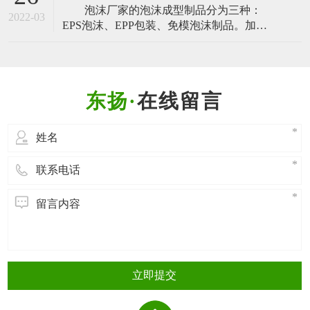
泡沫厂家的泡沫成型制品分为三种：
汽车尾气的排放，从而减少污染。那么EPP
2022-03
EPS泡沫、EPP包装、免模泡沫制品。加工
材料特性 有哪些特性呢？下面，我们一起
泡沫成型的过程也是有所不同的，EPS泡
来了解： 1. EPP材料特性
沫、EPP包装二者的加工是相同的，免模泡
沫制品的制作过程是不同的，今天泡沫厂
家的小编就带大家一起了解一下。
在线留言
EPS泡沫、EPP包装的泡沫成型过程
EPS泡沫、EPP包装都是通
立即提交